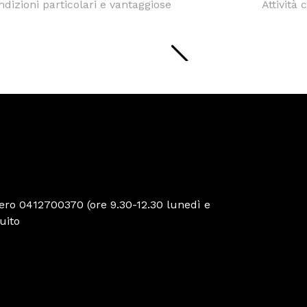
ndizioni particolari e vantaggiose
Attività 
ro 0412700370 (ore 9.30-12.30 lunedì e
uito