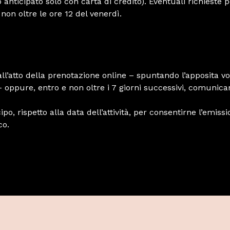
anticipato solo con carta di credito). Eventuali richieste
 non oltre le ore 12 del venerdì.
 all’atto della prenotazione online – spuntando l’apposita v
oppure, entro e non oltre i 7 giorni successivi, comunican
po, rispetto alla data dell’attività, per consentirne l’em
co.