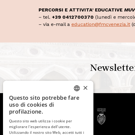
PERCORSI E ATTIVITA’ EDUCATIVE
MUV
– tel.
+39
0412700370
(lunedì e mercole
– via e-mail a
education@fmcvenezia.it
(d
Newslette
×
Questo sito potrebbe fare
ITALIAN
uso di cookies di
ENGLISH
profilazione.
SPANISH
Questo sito web utilizza i cookie per
migliorare l'esperienza dell'utente.
GERMAN
Utilizzando il nostro sito Web, accetti tutti i
© 2026 -
Fondazione