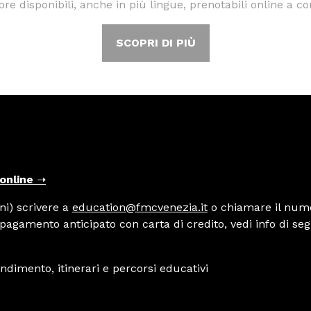
pre disponibili, anche in più lingue, prenotabili online a co
SCOPRI DI PIÙ
 online
➝
ni) scrivere a
education@fmcvenezia.it
o chiamare il nume
e pagamento anticipato con carta di credito, vedi info di seg
fondimento, itinerari e percorsi educativi