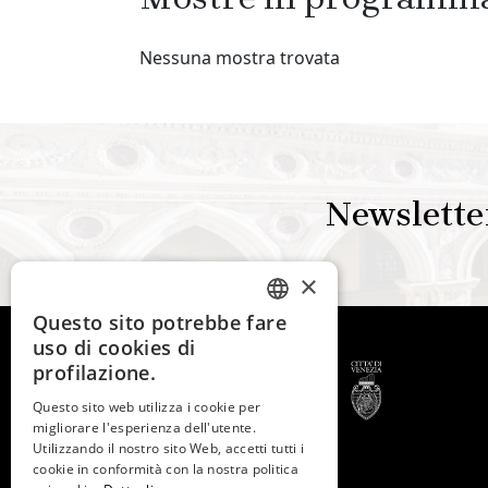
Nessuna mostra trovata
Newslette
×
Questo sito potrebbe fare
ITALIAN
uso di cookies di
ENGLISH
profilazione.
SPANISH
Questo sito web utilizza i cookie per
migliorare l'esperienza dell'utente.
GERMAN
Utilizzando il nostro sito Web, accetti tutti i
© 2026 -
Fondazione
cookie in conformità con la nostra politica
Musei Civici di Venezia
FRENCH