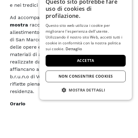
Questo sito potrebbe fare
ITALIAN
e nei tredici studi dell’Emeroteca dell’Arte.
uso di cookies di
ENGLISH
profilazione.
Ad accompagnare le opere, il
catalogo della
mostra
raccoglie le immagini del primo
SPANISH
Questo sito web utilizza i cookie per
migliorare l'esperienza dell'utente.
allestimento a Venezia – realizzato tra la Galleria
GERMAN
Utilizzando il nostro sito Web, accetti tutti i
di San Marco e Palazzetto Tito – degli atelier e
cookie in conformità con la nostra politica
FRENCH
delle opere esposte, insieme a testi critici e
sui cookie.
Dettaglio
materiali di approfondimento. Le fotografie,
ACCETTA
realizzate da Giacomo Bianco e Nico Covre, si
affiancano al progetto grafico dello studio
b.r.u.n.o di Venezia, dando vita a un volume che
NON CONSENTIRE COOKIES
riflette pienamente l’identità visiva della
MOSTRA DETTAGLI
residenza.
STRETTAMENTE NECESSARIO
Orario
Dal 13 dicembre 2025 al 16 aprile 2026
PRESTAZIONE
Dal martedì alla domenica dalle ore 12.00 alle
TARGETING
ore 16.00
FUNZIONALITÀ