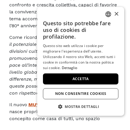
confronto e crescita collettiva, capaci di favorire
×
la convivenza pacifica e il rispetto reciproco. Il
tema accompagnerà anche le celebrazioni per
Questo sito potrebbe fare
ITALIAN
l’80° anniversario di ICOM nel corso dell’anno.
uso di cookies di
ENGLISH
profilazione.
Come ricorda ICOM l’obiettivo è «mettere
in luce
il potenziale dei musei di agire come ponti tra
SPANISH
Questo sito web utilizza i cookie per
divisioni culturali, sociali e geopolitiche,
migliorare l'esperienza dell'utente.
GERMAN
Utilizzando il nostro sito Web, accetti tutti i
promuovendo il dialogo, la comprensione e la
cookie in conformità con la nostra politica
FRENCH
pace all’interno delle comunità e tra di esse, a
sui cookie.
Dettaglio
livello globale.
I musei non cancellano le
ACCETTA
differenze, ma creano le condizioni affinché
queste possano essere comprese e affrontate
con rispetto
».
NON CONSENTIRE COOKIES
Il nuovo
MUVEC – Casa delle Contemporaneità
MOSTRA DETTAGLI
nasce proprio con questa visione: un museo
STRETTAMENTE NECESSARIO
concepito come casa di tutti, uno spazio
inclusivo in cui le differenze diventano una
PRESTAZIONE