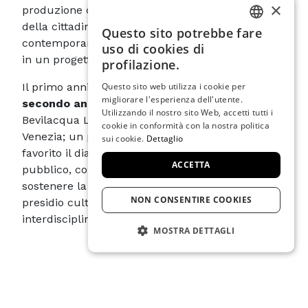
×
produzione culturale e alla partecipazione attiva
della cittadinanza, un luogo dove arte
Questo sito potrebbe fare
ITALIAN
contemporanea, lettura e comunità si intrecciano
uso di cookies di
in un progetto unico nel suo genere.
ENGLISH
profilazione.
SPANISH
Questo sito web utilizza i cookie per
Il primo anniversario coincide con
l’avvio del
migliorare l'esperienza dell'utente.
secondo anno di residenza
del bando congiunto
GERMAN
Utilizzando il nostro sito Web, accetti tutti i
Bevilacqua La Masa – Fondazione Musei Civici di
cookie in conformità con la nostra politica
FRENCH
Venezia; un percorso che nel 2024-25 ha già
sui cookie.
Dettaglio
favorito il dialogo tra giovani artisti, curatori e
ACCETTA
pubblico, consolidando la missione del progetto:
sostenere la creatività emergente e costruire un
NON CONSENTIRE COOKIES
presidio culturale aperto, accessibile e
interdisciplinare.
MOSTRA DETTAGLI
STRETTAMENTE NECESSARIO
PROGRAMMA
PRESTAZIONE
Atelier aperti