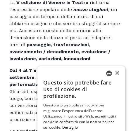
La
V edizione di Venere in Teatro
richiama
l’espressione popolare delle
mezze stagioni
, un
passaggio del tempo e della natura di cui
abbiamo bisogno e che sembra sfuggirci sempre
più. Accostare questo detto comune alla
dimensione della danza ci porta ad indagare i
temi di
passaggio, trasformazioni,
avanzamento / decadimento, evoluzione /
involuzione, variazioni, innovazioni
.
Dal 4 al 7 e dall’11 al 14 e ancora il 21
×
settembre
, si susseguiranno le
serate
Questo sito potrebbe fare
performative negli spazi di Forte Marghera
.​
ITALIAN
uso di cookies di
Gli artisti ospiti si misureranno con la natura del
ENGLISH
profilazione.
luogo, con la tipicità degli spazi non
SPANISH
convenzionali che hanno mutato il destino di
Questo sito web utilizza i cookie per
migliorare l'esperienza dell'utente.
edifici nati per uso militare in teatri della
GERMAN
Utilizzando il nostro sito Web, accetti tutti i
produzione artistica e della creatività.
cookie in conformità con la nostra politica
FRENCH
sui cookie.
Dettaglio