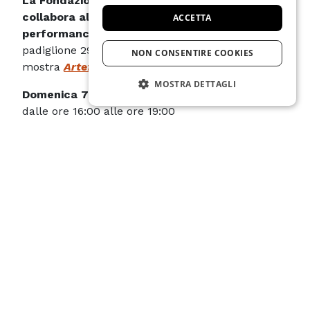
La Fondazione Musei Civici di Venezia
collabora al festival con un calendario di
ACCETTA
performance
che si terrà all’interno nel
padiglione 29 di Forte Marghera, negli spazi della
NON CONSENTIRE COOKIES
mostra
Artefici del nostro tempo
.
MOSTRA DETTAGLI
Domenica 7 settembre 2025
dalle ore 16:00 alle ore 19:00
STRETTAMENTE NECESSARIO
Daniele Ninarello –
NOBODY NOBODY NOBODY
PRESTAZIONE
Domenica 14 settembre 2025
TARGETING
dalle ore 15:00 alle ore 19:00
Recover Laboratory –
Unlimited Attention
FUNZIONALITÀ
Domenica 21 settembre 2025
dalle ore 16:00 alle ore 19:00
Chiara Frigo –
Matrioska
Strettamente necessario
Prestazione
Targeting
Funzionalità
Maggiori informazioni >
I cookie strettamente necessari consentono
–
funzionalità del sito Web principale come